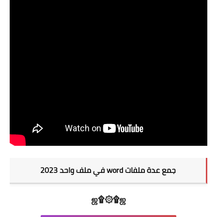
المرأة
الأزياء
التجميل والمكياج
الشعر
الشعر الحر
كلام نثر
التصاميم المعمارية
جمع عدة ملفات word في ملف واحد 2023
بلوكات
ஜ۩۞۩ஜ
بلوكات الأثاث