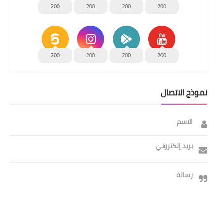
200
200
200
200
200
200
200
200
نموذج الاتصال
الاسم
بريد إلكتروني
رسالة