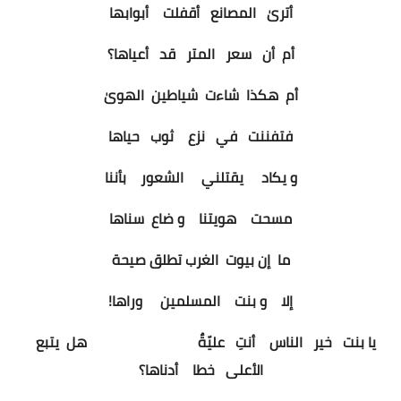
أترىٰ المصانع أقفلت أبوابها
بلوكات الأشخاص
أم أن سعر المتر قد أعياها؟
بلوكات الشجر
أم هكذا شاءت شياطين الهوىٰ
بلوكات القطاعات
فتفننت في نزع ثوب حياها
بلوكات سيارات
و يكاد يقتلني الشعور بأننا
بلوكات السلالم
مسحت هويتنا و ضاع سناها
بلوكات الأبواب والشبابيك
ما إن بيوت الغرب تطلق صيحة
بلوكات الصرف الصحي
إلا و بنت المسلمين وراها!
يا بنت خير الناس أنتِ عليّةٌ هل يتبع
الأعلى خطا أدناها؟