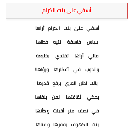
أسفي على بنت الكرام
المرأة
الأزياء
أسفي علىٰ بنت الكرام أراها
التجميل والمكياج
بلباس فاسقة تتيه خطاها
الشعر
مالي أراها تقتدي بخليعة
الشعر الحر
و تذوب في أفكارها ورؤاها!
كلام نثر
باتت تظن العري يرفع قدرها
يحكي ثقافتها لمن يلقاها
التصاميم المعمارية
في نصف متر أقبلت و كأنها
بلوكات
بنت الكهوف بفقرها و عناها
بلوكات الأثاث