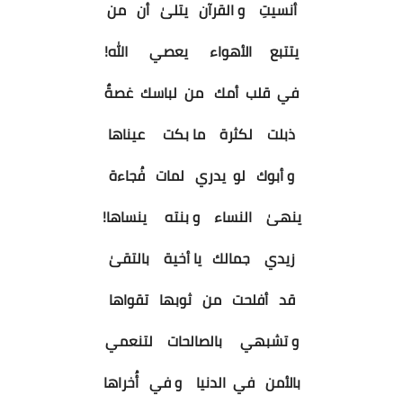
أنسيتِ و القرآن يتلىٰ أن من
يتتبع الأهواء يعصي الله!
في قلب أمك من لباسك غصةٌ
ذبلت لكثرة ما بكت عيناها
و أبوك لو يدري لمات فُجاءة
ينهىٰ النساء و بنته ينساها!
زيدي جمالك يا أخية بالتقىٰ
قد أفلحت من ثوبها تقواها
و تشبهي بالصالحات لتنعمي
بالأمن في الدنيا و في أُخراها