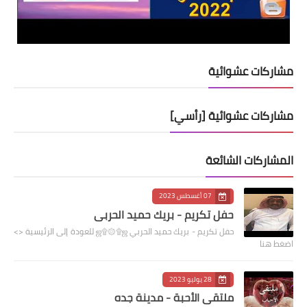
مشاركات عشوائية
مشاركات عشوائية [رأسي]
المشاركات الشائعة
07 أغسطس 2023
حفل تكريم - بريك حميد الحربي
حفل تكريم - بريك حميد الحربي ஜ۩۞۩ஜ للعودة إلى الرئيسية <>
اضغط هنا
28 يوليو 2023
ملتقى الأحبة - مدينة جده