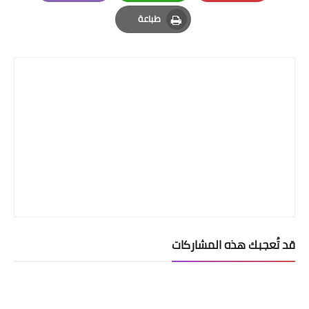
Email
Whatsapp
Pinterest
بلوكات الأشخاص
طباعة
Print
بلوكات الشجر
بلوكات القطاعات
بلوكات سيارات
بلوكات السلالم
بلوكات الأبواب والشبابيك
بلوكات الصرف الصحي
قد تُعجبك هذه المشاركات