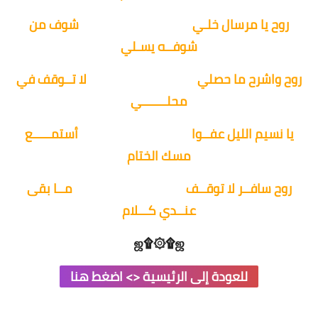
روح يا مرسال خلـي
شوف من
شوفــه يسـلي
روح واشرح ما حصلي
لا تــوقف في
محلـــــــي
يا نسيم الليل عفــوا
أستمـــــع
مسك الختام
روح سافــر لا توقــف
مــا بقى
عنــدي كـــلام
ஜ۩۞۩ஜ
للعودة إلى الرئيسية <> اضغط هنا