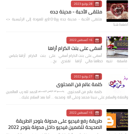
28 يوليو 2023
ملتقى الأحبة - مدينة جده
ملتقى الأحبة - مدينة جده ஜ۩۞۩ஜ للعودة إلى الرئيسية <>
اضغط هنا
16 أغسطس 2022
أسفي على بنت الكرام أراها
أسفي على بنت الكرام أسفي علىٰ بنت الكرام أراها بلباس
فاسقة تتيه خطاها مالي أراها تقتدي بخ…
27 يوليو 2022
كلمة عالم فن المحتوى
كلمة عالم فن المحتوى ﷽ الحمد لله رب العالمين
والصلاة والسلام على نبينا محمد وعلى آلة وصحبه ... أما بعد السلام عليك…
15 أغسطس 2022
طريقة رفع فيديو على مدونة بلوجر الطريقة
الصحيحة لتضمين فيديو داخل مدونة بلوجر 2022