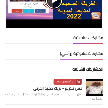
مشاركات عشوائية
مشاركات عشوائية [رأسي]
المشاركات الشائعة
07 أغسطس 2023
حفل تكريم - بريك حميد الحربي
حفل تكريم - بريك حميد الحربي ஜ۩۞۩ஜ للعودة إلى الرئيسية <>
اضغط هنا