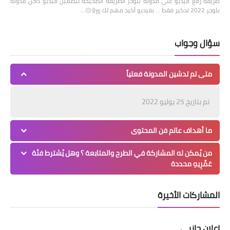
طريقة رفع فيديو على مدونة بلوجر الطريقة الصحيحة لتضمين فيديو داخل مدونة
بلوجر 2022 تذكير فقط … بفيديو أكيد مهم لك ஜ۩۞…
سؤال وجواب
متى تم تدشين المدونة فعلياً
تم بتاريخ 25 يوليو 2022
ما أهداف عالم فن المحتوى
من يُمكن له المشاركة في الطرح والمتابعة ؟ وهل يُشترط فئة
عَمِّرِيهِ محددة
المشاركات الأخيرة
إعلان جانبي