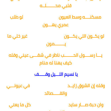
بلوكات الأشخاص
قلبي محـــــــلــه
بلوكات الشجر
مسكنــــه وسط العيون
لو طلب
عمري يهـــون
بلوكات القطاعات
لو يكــون اللي يكـــون
غير خلي ما
بلوكات سيارات
يــــــــمون
بلوكات السلالم
يـــا رســــول الحـــــــب ناظر في شقـــى عيني وقله
بلوكات الأبواب والشبابيك
كيف يهنا له منام
بلوكات الصرف الصحي
يا نسيم اللـــيل وقـــــف
وقله إن الشوق زايــد
في عيونـــي
والقـــــصائد
وان حبة صـــار سايد
كل ما يعني