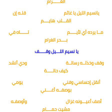
الغــــــرام
يانسيم الليل يا غائم
قلـه إن
القـــلب
هايــــم
مــا يرده أي لأيـــــم
تــــــاه في
بــــحر الغرام
يا نسيم اللـــيل وقـــــف
وقف وخذلــه رسالــة
ودي أنشد
كيف حالـــــة
أنقل إحساسي وفني
يومي
بوصفــه أغــــني
أصف أعيـــونه غزال
وأوصفـه
مشيت حمــــام